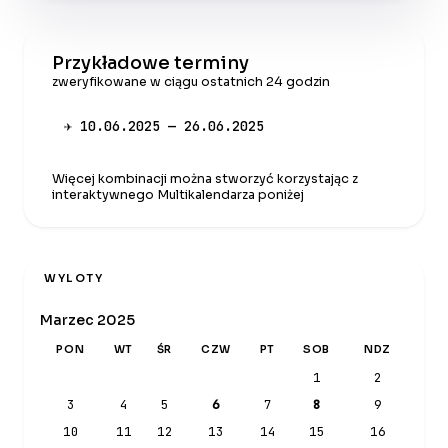
Przykładowe terminy
zweryfikowane w ciągu ostatnich 24 godzin
✈ 10.06.2025 — 26.06.2025
Więcej kombinacji można stworzyć korzystając z
interaktywnego Multikalendarza poniżej
WYLOTY
Marzec 2025
PON
WT
ŚR
CZW
PT
SOB
NDZ
1
2
3
4
5
6
7
8
9
10
11
12
13
14
15
16