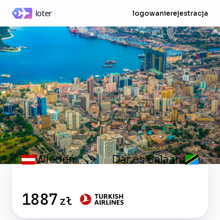
logowanie
rejestracja
Wiedeń
Dar es Salaam
✈
1887
zł