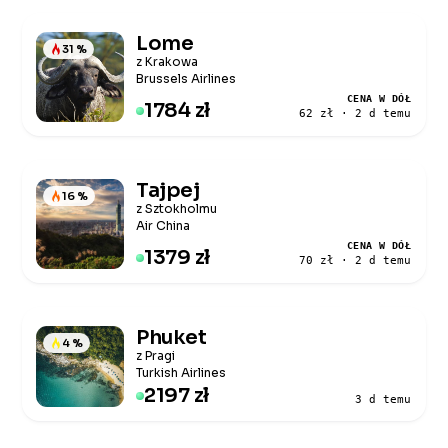
Lome
31 %
z Krakowa
Brussels Airlines
CENA W DÓŁ
1784 zł
62 zł · 2 d temu
Tajpej
16 %
z Sztokholmu
Air China
CENA W DÓŁ
1379 zł
70 zł · 2 d temu
Phuket
4 %
z Pragi
Turkish Airlines
2197 zł
3 d temu