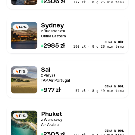
2306 zł
177 zł · 8 g 25 min temu
Sydney
14 %
z Budapesztu
China Eastern
CENA W DÓŁ
2985 zł
180 zł · 8 g 28 min temu
Sal
11 %
z Paryża
TAP Air Portugal
CENA W DÓŁ
977 zł
57 zł · 8 g 49 min temu
Phuket
11 %
z Warszawy
Air Arabia
CENA W DÓŁ
2305 zł