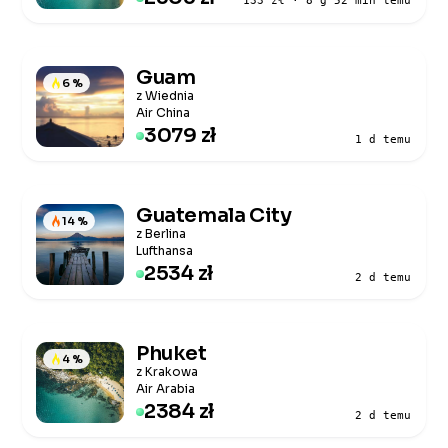
133 zł · 8 g 52 min temu
Guam
6 %
z Wiednia
Air China
3079 zł
1 d temu
Guatemala City
14 %
z Berlina
Lufthansa
2534 zł
2 d temu
Phuket
4 %
z Krakowa
Air Arabia
2384 zł
2 d temu