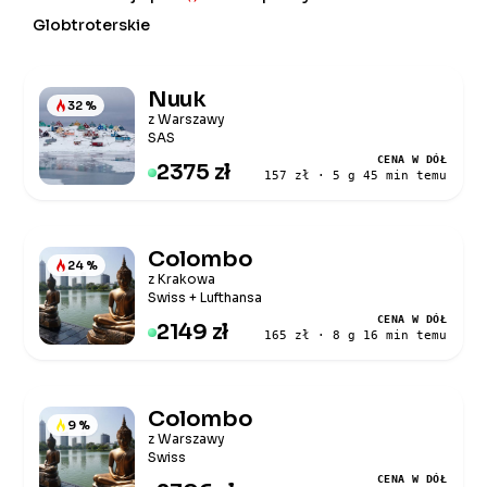
Globtroterskie
Nuuk
32 %
z Warszawy
SAS
CENA W DÓŁ
2375 zł
157 zł · 5 g 45 min temu
Colombo
24 %
z Krakowa
Swiss + Lufthansa
CENA W DÓŁ
2149 zł
165 zł · 8 g 16 min temu
Colombo
9 %
z Warszawy
Swiss
CENA W DÓŁ