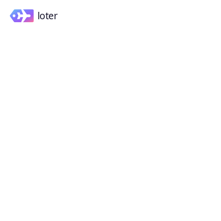
jeden krótki czat
i wyszukiwanie lotów
ogarnięte na miesiące
Opisz loty swoim językiem. Wygenerujemy nawet do
150 kombinacji dat i tras, które przez kilka miesięcy
będziemy monitorować i wysyłać codzienny raport