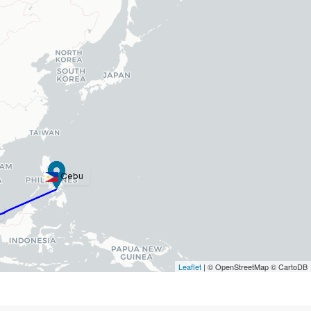
Cebu
Leaflet
| © OpenStreetMap © CartoDB