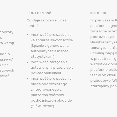
SPOŁECZNOŚĆ
BLOGUIDE
Co daje założenie u nas
To pierwsza w 
konta?
platforma agreg
tworzone przez
 podróży.
możliwość prowadzenia
podróżniczych. 
..
kalendarza swoich lotów
klasyfikujemy r
a wersji
(łącznie z generowana
tematycznie. S
automatycznie mapą i
unikalną mapę 
 udało
statystykami)
w przestrzeni g
na żywo"
możliwość zarządania
wszystkie doda
la na
ustawionymi przez siebie
platformę treśc
letowych
powiadomieniami
jest w tej chwili
omień.
możliwość prowadzenia
przbudowie. W
bloga podróżniczego
startujemy pon
zintegrowanego z
platformą twórców
podróżniczych bloguide
(już wkrótce!)