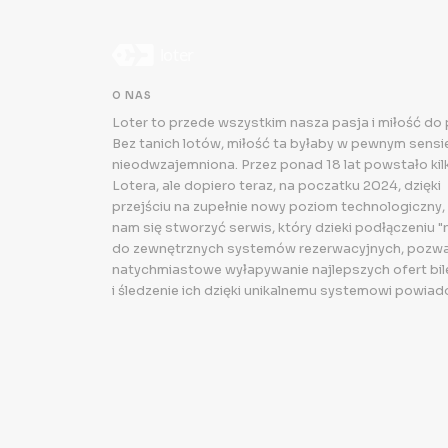
O NAS
Loter to przede wszystkim nasza pasja i miłość do
Bez tanich lotów, miłość ta byłaby w pewnym sensie.
nieodwzajemniona. Przez ponad 18 lat powstało kilk
Lotera, ale dopiero teraz, na poczatku 2024, dzięki
przejściu na zupełnie nowy poziom technologiczny,
nam się stworzyć serwis, który dzieki podłączeniu "
do zewnętrznych systemów rezerwacyjnych, pozwa
natychmiastowe wyłapywanie najlepszych ofert bi
i śledzenie ich dzięki unikalnemu systemowi powiad