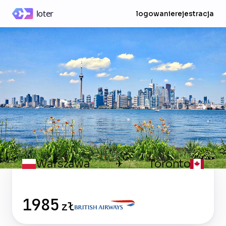
logowanie
rejestracja
Warszawa
Toronto
✈
1985
zł