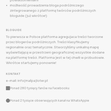
powiadomieniami
możliwość prowadzenia bloga podróżniczego
zintegrowanego z platformą twórców podróżniczych
bloguide (już wkrótce!)
BLOGUIDE
To pierwsza w Polsce platforma agregujaca treści tworzone
przez blogerów podróżniczych. Treści klasyfikujemy
regionalnie oraz tematycznie. Stworzyliśmy unikalną mapę
wyświetlającą w przestrzeni geograficznej wszystkie dodane
na platformę treści. Platforma jest w tej chwili w przbudowie.
Wkrótce startujemy ponownie!
KONTAKT
e-mail: info(małpa)loter.pl
Ponad 280 tysięcy fanów na Facebooku
Ponad 2 tysiące obserwujących kanał na WhatsAppie