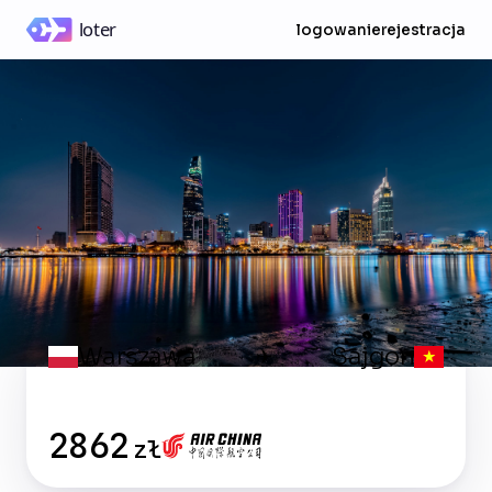
logowanie
rejestracja
Warszawa
Sajgon
✈
2862
zł