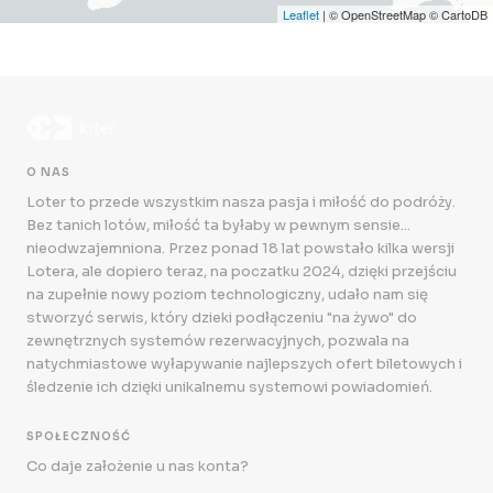
Leaflet
| © OpenStreetMap © CartoDB
O NAS
Loter to przede wszystkim nasza pasja i miłość do podróży.
Bez tanich lotów, miłość ta byłaby w pewnym sensie...
nieodwzajemniona. Przez ponad 18 lat powstało kilka wersji
Lotera, ale dopiero teraz, na poczatku 2024, dzięki przejściu
na zupełnie nowy poziom technologiczny, udało nam się
stworzyć serwis, który dzieki podłączeniu "na żywo" do
zewnętrznych systemów rezerwacyjnych, pozwala na
natychmiastowe wyłapywanie najlepszych ofert biletowych i
śledzenie ich dzięki unikalnemu systemowi powiadomień.
SPOŁECZNOŚĆ
Co daje założenie u nas konta?