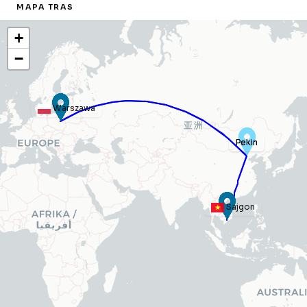
MAPA TRAS
+
−
Warszawa
Pekin
Pekin
Sajgon