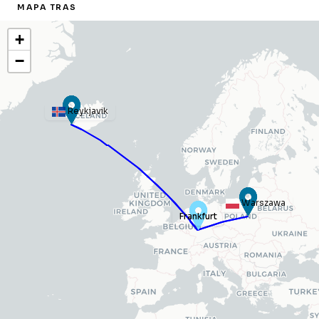
MAPA TRAS
+
−
Reykjavik
Warszawa
Frankfurt
Frankfurt