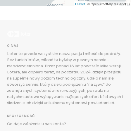
Leaflet
| © OpenStreetMap © CartoDB
O NAS
Loter to przede wszystkim nasza pasja i miłość do podróży.
Bez tanich lotów, miłość ta byłaby w pewnym sensie...
nieodwzajemniona. Przez ponad 18 lat powstało kilka wersji
Lotera, ale dopiero teraz, na poczatku 2024, dzięki przejściu
na zupełnie nowy poziom technologiczny, udało nam się
stworzyć serwis, który dzieki podłączeniu "na żywo" do
zewnętrznych systemów rezerwacyjnych, pozwala na
natychmiastowe wyłapywanie najlepszych ofert biletowych i
śledzenie ich dzięki unikalnemu systemowi powiadomień.
SPOŁECZNOŚĆ
Co daje założenie u nas konta?