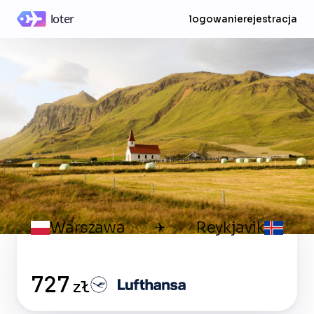
logowanie
rejestracja
Warszawa
Reykjavik
✈
727
zł