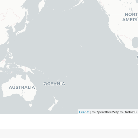
Leaflet
| © OpenStreetMap © CartoDB