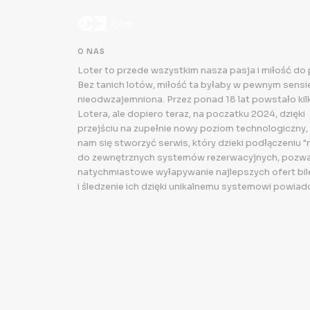
O NAS
Loter to przede wszystkim nasza pasja i miłość do
Bez tanich lotów, miłość ta byłaby w pewnym sensie.
nieodwzajemniona. Przez ponad 18 lat powstało kilk
Lotera, ale dopiero teraz, na poczatku 2024, dzięki
przejściu na zupełnie nowy poziom technologiczny,
nam się stworzyć serwis, który dzieki podłączeniu "
do zewnętrznych systemów rezerwacyjnych, pozwa
natychmiastowe wyłapywanie najlepszych ofert bi
i śledzenie ich dzięki unikalnemu systemowi powiad