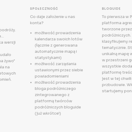
SPOŁECZNOŚĆ
BLOGUIDE
Co daje założenie u nas
To pierwsza w 
konta?
platforma agreg
tworzone przez
 podróży.
możliwość prowadzenia
podróżniczych. 
..
kalendarza swoich lotów
klasyfikujemy r
a wersji
(łącznie z generowana
tematycznie. S
automatycznie mapą i
unikalną mapę 
 udało
statystykami)
w przestrzeni g
na żywo"
możliwość zarządania
wszystkie doda
la na
ustawionymi przez siebie
platformę treśc
letowych
powiadomieniami
jest w tej chwili
omień.
możliwość prowadzenia
przbudowie. W
bloga podróżniczego
startujemy pon
zintegrowanego z
platformą twórców
podróżniczych bloguide
(już wkrótce!)