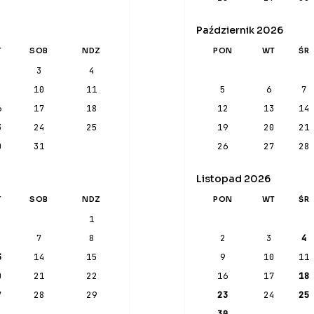
Październik 2026
T
SOB
NDZ
PON
WT
ŚR
3
4
10
11
5
6
7
6
17
18
12
13
14
3
24
25
19
20
21
0
31
26
27
28
Listopad 2026
T
SOB
NDZ
PON
WT
ŚR
1
7
8
2
3
4
3
14
15
9
10
11
0
21
22
16
17
18
7
28
29
23
24
25
30