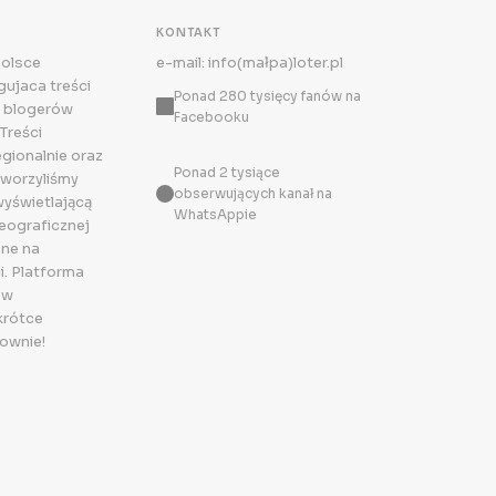
KONTAKT
Polsce
e-mail: info(małpa)loter.pl
ujaca treści
Ponad 280 tysięcy fanów na
 blogerów
Facebooku
Treści
egionalnie oraz
Ponad 2 tysiące
tworzyliśmy
obserwujących kanał na
wyświetlającą
WhatsAppie
eograficznej
ne na
i. Platforma
 w
krótce
ownie!