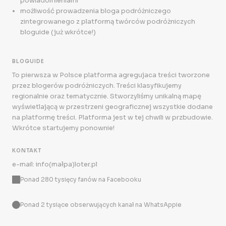
powiadomieniami
możliwość prowadzenia bloga podróżniczego
zintegrowanego z platformą twórców podróżniczych
bloguide (już wkrótce!)
BLOGUIDE
To pierwsza w Polsce platforma agregujaca treści tworzone
przez blogerów podróżniczych. Treści klasyfikujemy
regionalnie oraz tematycznie. Stworzyliśmy unikalną mapę
wyświetlającą w przestrzeni geograficznej wszystkie dodane
na platformę treści. Platforma jest w tej chwili w przbudowie.
Wkrótce startujemy ponownie!
KONTAKT
e-mail: info(małpa)loter.pl
Ponad 280 tysięcy fanów na Facebooku
Ponad 2 tysiące obserwujących kanał na WhatsAppie