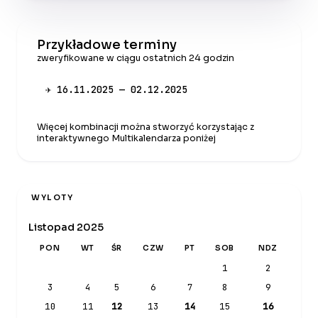
Przykładowe terminy
zweryfikowane w ciągu ostatnich 24 godzin
✈ 16.11.2025 — 02.12.2025
Więcej kombinacji można stworzyć korzystając z
interaktywnego Multikalendarza poniżej
WYLOTY
Listopad 2025
PON
WT
ŚR
CZW
PT
SOB
NDZ
1
2
3
4
5
6
7
8
9
10
11
12
13
14
15
16