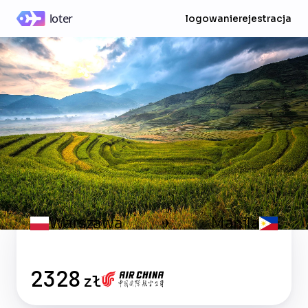
logowanie
rejestracja
Warszawa
Manila
✈
2328
zł