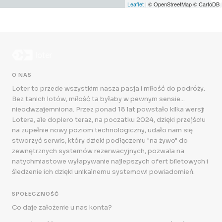
Leaflet
| © OpenStreetMap © CartoDB
O NAS
Loter to przede wszystkim nasza pasja i miłość do podróży.
Bez tanich lotów, miłość ta byłaby w pewnym sensie...
nieodwzajemniona. Przez ponad 18 lat powstało kilka wersji
Lotera, ale dopiero teraz, na poczatku 2024, dzięki przejściu
na zupełnie nowy poziom technologiczny, udało nam się
stworzyć serwis, który dzieki podłączeniu "na żywo" do
zewnętrznych systemów rezerwacyjnych, pozwala na
natychmiastowe wyłapywanie najlepszych ofert biletowych i
śledzenie ich dzięki unikalnemu systemowi powiadomień.
SPOŁECZNOŚĆ
Co daje założenie u nas konta?