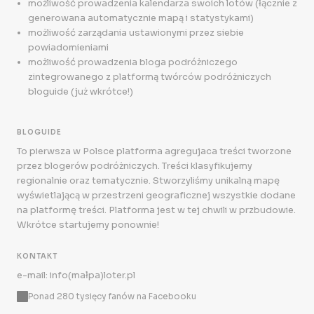
możliwość prowadzenia kalendarza swoich lotów (łącznie z
generowana automatycznie mapą i statystykami)
możliwość zarządania ustawionymi przez siebie
powiadomieniami
możliwość prowadzenia bloga podróżniczego
zintegrowanego z platformą twórców podróżniczych
bloguide (już wkrótce!)
BLOGUIDE
To pierwsza w Polsce platforma agregujaca treści tworzone
przez blogerów podróżniczych. Treści klasyfikujemy
regionalnie oraz tematycznie. Stworzyliśmy unikalną mapę
wyświetlającą w przestrzeni geograficznej wszystkie dodane
na platformę treści. Platforma jest w tej chwili w przbudowie.
Wkrótce startujemy ponownie!
KONTAKT
e-mail: info(małpa)loter.pl
Ponad 280 tysięcy fanów na Facebooku