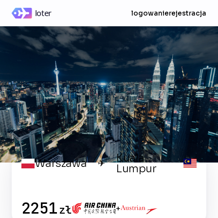
logowanie
rejestracja
Kuala
Warszawa
✈
Lumpur
2251
zł
+