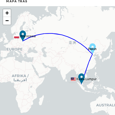
MAPA TRAS
+
−
Warszawa
Pekin
Pekin
Kuala Lumpur