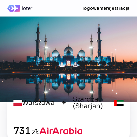
logowanie
rejestracja
Szardża
Warszawa
✈
(Sharjah)
731
zł