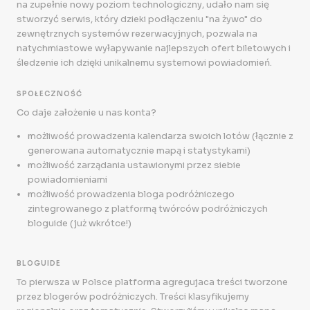
na zupełnie nowy poziom technologiczny, udało nam się
stworzyć serwis, który dzieki podłączeniu "na żywo" do
zewnętrznych systemów rezerwacyjnych, pozwala na
natychmiastowe wyłapywanie najlepszych ofert biletowych i
śledzenie ich dzięki unikalnemu systemowi powiadomień.
SPOŁECZNOŚĆ
Co daje założenie u nas konta?
możliwość prowadzenia kalendarza swoich lotów (łącznie z
generowana automatycznie mapą i statystykami)
możliwość zarządania ustawionymi przez siebie
powiadomieniami
możliwość prowadzenia bloga podróżniczego
zintegrowanego z platformą twórców podróżniczych
bloguide (już wkrótce!)
BLOGUIDE
To pierwsza w Polsce platforma agregujaca treści tworzone
przez blogerów podróżniczych. Treści klasyfikujemy