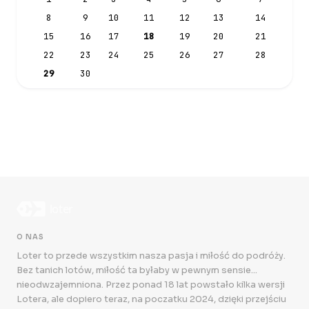
8
9
10
11
12
13
14
15
16
17
18
19
20
21
22
23
24
25
26
27
28
29
30
O NAS
Loter to przede wszystkim nasza pasja i miłość do podróży.
Bez tanich lotów, miłość ta byłaby w pewnym sensie...
nieodwzajemniona. Przez ponad 18 lat powstało kilka wersji
Lotera, ale dopiero teraz, na poczatku 2024, dzięki przejściu