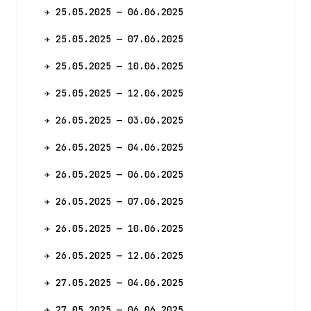
✈ 25.05.2025 — 06.06.2025
✈ 25.05.2025 — 07.06.2025
✈ 25.05.2025 — 10.06.2025
✈ 25.05.2025 — 12.06.2025
✈ 26.05.2025 — 03.06.2025
✈ 26.05.2025 — 04.06.2025
✈ 26.05.2025 — 06.06.2025
✈ 26.05.2025 — 07.06.2025
✈ 26.05.2025 — 10.06.2025
✈ 26.05.2025 — 12.06.2025
✈ 27.05.2025 — 04.06.2025
✈ 27.05.2025 — 06.06.2025