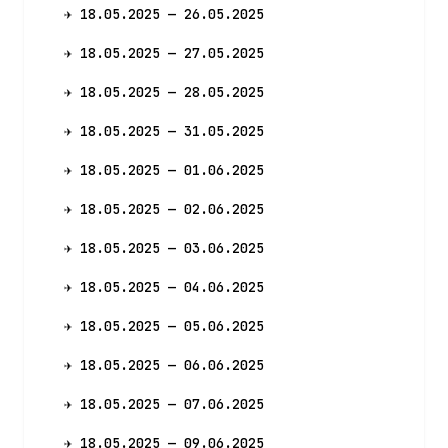
✈ 18.05.2025 — 26.05.2025
✈ 18.05.2025 — 27.05.2025
✈ 18.05.2025 — 28.05.2025
✈ 18.05.2025 — 31.05.2025
✈ 18.05.2025 — 01.06.2025
✈ 18.05.2025 — 02.06.2025
✈ 18.05.2025 — 03.06.2025
✈ 18.05.2025 — 04.06.2025
✈ 18.05.2025 — 05.06.2025
✈ 18.05.2025 — 06.06.2025
✈ 18.05.2025 — 07.06.2025
✈ 18.05.2025 — 09.06.2025