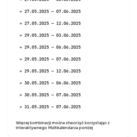
✈ 27.05.2025 — 07.06.2025
✈ 27.05.2025 — 12.06.2025
✈ 29.05.2025 — 03.06.2025
✈ 29.05.2025 — 06.06.2025
✈ 29.05.2025 — 07.06.2025
✈ 29.05.2025 — 12.06.2025
✈ 30.05.2025 — 06.06.2025
✈ 30.05.2025 — 07.06.2025
✈ 31.05.2025 — 07.06.2025
Więcej kombinacji można stworzyć korzystając z
interaktywnego Multikalendarza poniżej