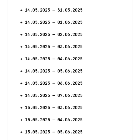
✈ 14.05.2025 — 31.05.2025
✈ 14.05.2025 — 01.06.2025
✈ 14.05.2025 — 02.06.2025
✈ 14.05.2025 — 03.06.2025
✈ 14.05.2025 — 04.06.2025
✈ 14.05.2025 — 05.06.2025
✈ 14.05.2025 — 06.06.2025
✈ 14.05.2025 — 07.06.2025
✈ 15.05.2025 — 03.06.2025
✈ 15.05.2025 — 04.06.2025
✈ 15.05.2025 — 05.06.2025