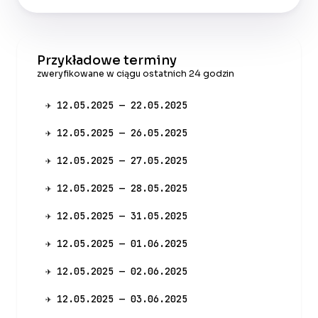
Przykładowe terminy
zweryfikowane w ciągu ostatnich 24 godzin
✈ 12.05.2025 — 22.05.2025
✈ 12.05.2025 — 26.05.2025
✈ 12.05.2025 — 27.05.2025
✈ 12.05.2025 — 28.05.2025
✈ 12.05.2025 — 31.05.2025
✈ 12.05.2025 — 01.06.2025
✈ 12.05.2025 — 02.06.2025
✈ 12.05.2025 — 03.06.2025