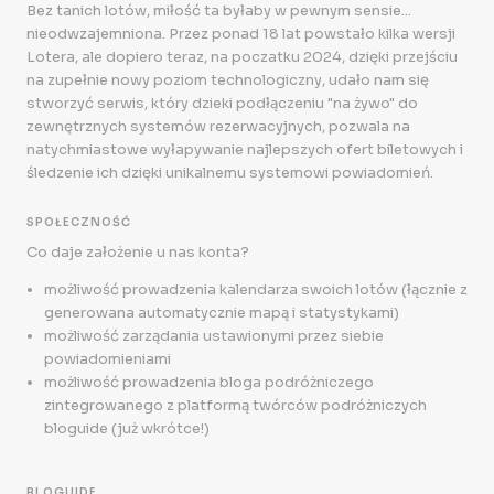
Bez tanich lotów, miłość ta byłaby w pewnym sensie...
nieodwzajemniona. Przez ponad 18 lat powstało kilka wersji
Lotera, ale dopiero teraz, na poczatku 2024, dzięki przejściu
na zupełnie nowy poziom technologiczny, udało nam się
stworzyć serwis, który dzieki podłączeniu "na żywo" do
zewnętrznych systemów rezerwacyjnych, pozwala na
natychmiastowe wyłapywanie najlepszych ofert biletowych i
śledzenie ich dzięki unikalnemu systemowi powiadomień.
SPOŁECZNOŚĆ
Co daje założenie u nas konta?
możliwość prowadzenia kalendarza swoich lotów (łącznie z
generowana automatycznie mapą i statystykami)
możliwość zarządania ustawionymi przez siebie
powiadomieniami
możliwość prowadzenia bloga podróżniczego
zintegrowanego z platformą twórców podróżniczych
bloguide (już wkrótce!)
BLOGUIDE