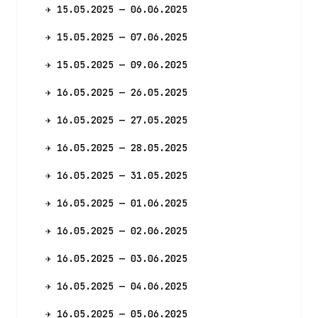
✈ 15.05.2025 — 06.06.2025
✈ 15.05.2025 — 07.06.2025
✈ 15.05.2025 — 09.06.2025
✈ 16.05.2025 — 26.05.2025
✈ 16.05.2025 — 27.05.2025
✈ 16.05.2025 — 28.05.2025
✈ 16.05.2025 — 31.05.2025
✈ 16.05.2025 — 01.06.2025
✈ 16.05.2025 — 02.06.2025
✈ 16.05.2025 — 03.06.2025
✈ 16.05.2025 — 04.06.2025
✈ 16.05.2025 — 05.06.2025