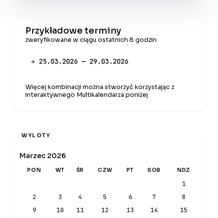
Przykładowe terminy
zweryfikowane w ciągu ostatnich 8 godzin
✈ 25.03.2026 — 29.03.2026
Więcej kombinacji można stworzyć korzystając z
interaktywnego Multikalendarza poniżej
WYLOTY
Marzec 2026
PON
WT
ŚR
CZW
PT
SOB
NDZ
1
2
3
4
5
6
7
8
9
10
11
12
13
14
15