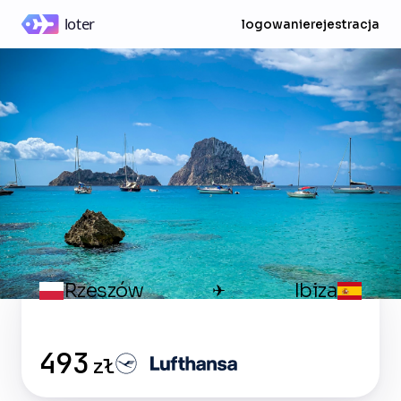
logowanie
rejestracja
Rzeszów
Ibiza
✈
493
zł