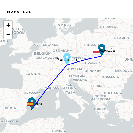
MAPA TRAS
+
−
Rzeszów
Monachium
Monachium
Ibiza