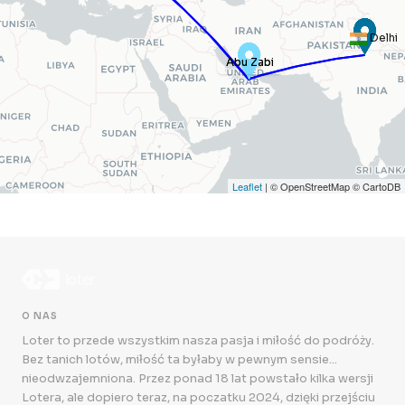
Delhi
Abu Zabi
Abu Zabi
Leaflet
| © OpenStreetMap © CartoDB
O NAS
Loter to przede wszystkim nasza pasja i miłość do podróży.
Bez tanich lotów, miłość ta byłaby w pewnym sensie...
nieodwzajemniona. Przez ponad 18 lat powstało kilka wersji
Lotera, ale dopiero teraz, na poczatku 2024, dzięki przejściu