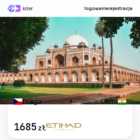
logowanie
rejestracja
Praga
Delhi
✈
1685
zł