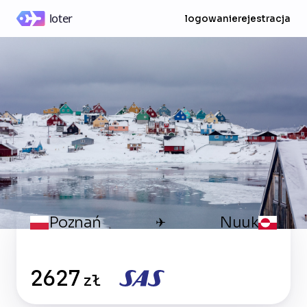
logowanie
rejestracja
Poznań
Nuuk
✈
2627
zł