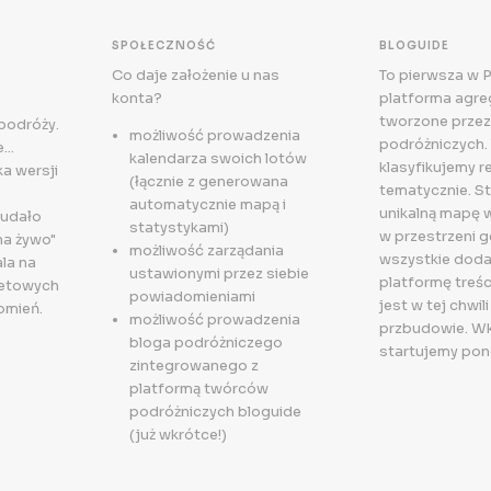
SPOŁECZNOŚĆ
BLOGUIDE
Co daje założenie u nas
To pierwsza w 
konta?
platforma agreg
tworzone przez
 podróży.
możliwość prowadzenia
podróżniczych. 
..
kalendarza swoich lotów
klasyfikujemy r
a wersji
(łącznie z generowana
tematycznie. S
automatycznie mapą i
unikalną mapę 
 udało
statystykami)
w przestrzeni g
na żywo"
możliwość zarządania
wszystkie doda
la na
ustawionymi przez siebie
platformę treśc
letowych
powiadomieniami
jest w tej chwili
omień.
możliwość prowadzenia
przbudowie. W
bloga podróżniczego
startujemy pon
zintegrowanego z
platformą twórców
podróżniczych bloguide
(już wkrótce!)