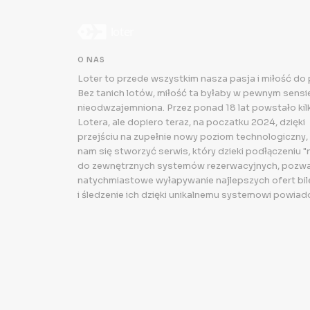
O NAS
Loter to przede wszystkim nasza pasja i miłość do
Bez tanich lotów, miłość ta byłaby w pewnym sensie.
nieodwzajemniona. Przez ponad 18 lat powstało kilk
Lotera, ale dopiero teraz, na poczatku 2024, dzięki
przejściu na zupełnie nowy poziom technologiczny,
nam się stworzyć serwis, który dzieki podłączeniu "
do zewnętrznych systemów rezerwacyjnych, pozwa
natychmiastowe wyłapywanie najlepszych ofert bi
i śledzenie ich dzięki unikalnemu systemowi powiad