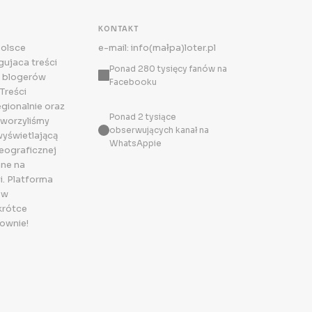
KONTAKT
Polsce
e-mail: info(małpa)loter.pl
ujaca treści
Ponad 280 tysięcy fanów na
 blogerów
Facebooku
Treści
egionalnie oraz
Ponad 2 tysiące
tworzyliśmy
obserwujących kanał na
wyświetlającą
WhatsAppie
eograficznej
ne na
i. Platforma
 w
krótce
ownie!