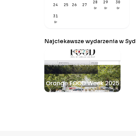
28
29
30
24
25
26
27
Or
Or
Or
31
Or
Najciekawsze wydarzenia w Sydn
Orange F.O.O.D Week
28.03.2025 — 06.04.2025