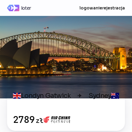
logowanie
rejestracja
Londyn Gatwick
Sydney
✈
2789
zł