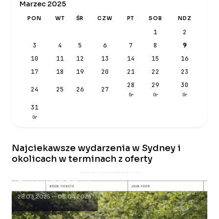
Marzec 2025
PON
WT
ŚR
CZW
PT
SOB
NDZ
1
2
3
4
5
6
7
8
9
10
11
12
13
14
15
16
17
18
19
20
21
22
23
28
29
30
24
25
26
27
Or
Or
Or
31
Or
Najciekawsze wydarzenia w Sydney i
okolicach w terminach z oferty
Orange F.O.O.D Week
28.03.2025 — 06.04.2025