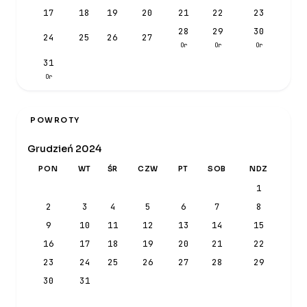
17
18
19
20
21
22
23
28
29
30
24
25
26
27
Or
Or
Or
31
Or
POWROTY
Grudzień 2024
PON
WT
ŚR
CZW
PT
SOB
NDZ
1
2
3
4
5
6
7
8
9
10
11
12
13
14
15
16
17
18
19
20
21
22
23
24
25
26
27
28
29
30
31