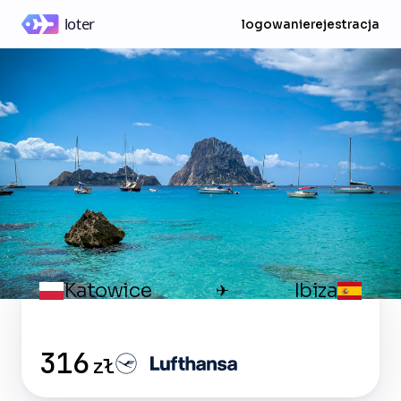
logowanie
rejestracja
Katowice
Ibiza
✈
316
zł