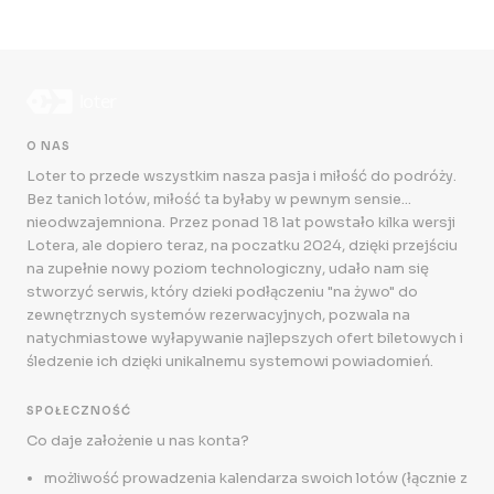
O NAS
Loter to przede wszystkim nasza pasja i miłość do podróży.
Bez tanich lotów, miłość ta byłaby w pewnym sensie...
nieodwzajemniona. Przez ponad 18 lat powstało kilka wersji
Lotera, ale dopiero teraz, na poczatku 2024, dzięki przejściu
na zupełnie nowy poziom technologiczny, udało nam się
stworzyć serwis, który dzieki podłączeniu "na żywo" do
zewnętrznych systemów rezerwacyjnych, pozwala na
natychmiastowe wyłapywanie najlepszych ofert biletowych i
śledzenie ich dzięki unikalnemu systemowi powiadomień.
SPOŁECZNOŚĆ
Co daje założenie u nas konta?
możliwość prowadzenia kalendarza swoich lotów (łącznie z