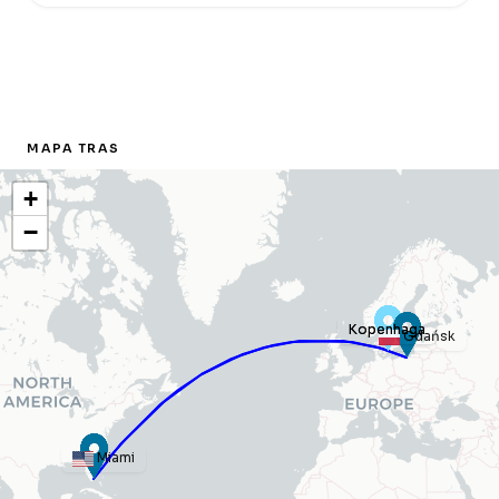
MAPA TRAS
+
−
Kopenhaga
Kopenhaga
Gdańsk
Miami