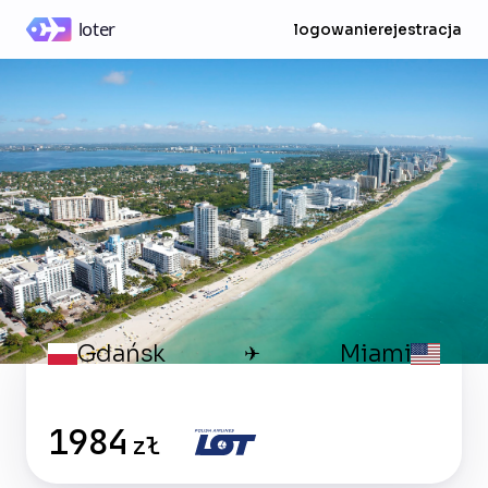
logowanie
rejestracja
Gdańsk
Miami
✈
1984
zł