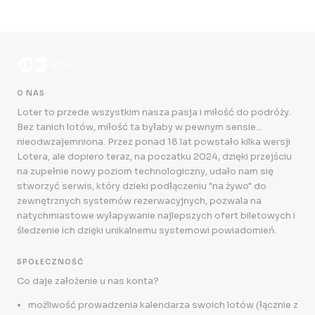
O NAS
Loter to przede wszystkim nasza pasja i miłość do podróży.
Bez tanich lotów, miłość ta byłaby w pewnym sensie...
nieodwzajemniona. Przez ponad 18 lat powstało kilka wersji
Lotera, ale dopiero teraz, na poczatku 2024, dzięki przejściu
na zupełnie nowy poziom technologiczny, udało nam się
stworzyć serwis, który dzieki podłączeniu "na żywo" do
zewnętrznych systemów rezerwacyjnych, pozwala na
natychmiastowe wyłapywanie najlepszych ofert biletowych i
śledzenie ich dzięki unikalnemu systemowi powiadomień.
SPOŁECZNOŚĆ
Co daje założenie u nas konta?
możliwość prowadzenia kalendarza swoich lotów (łącznie z