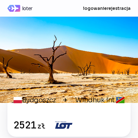
logowanie
rejestracja
Bydgoszcz
Windhuk Int.
✈
2521
zł