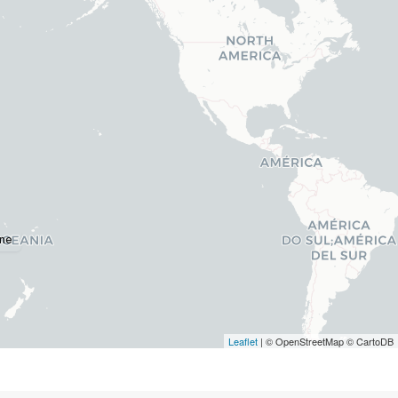
ne
Leaflet
| © OpenStreetMap © CartoDB