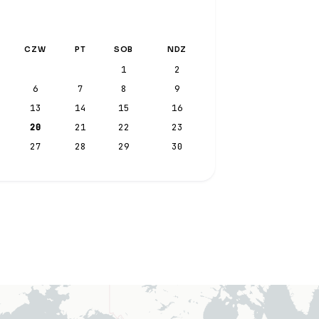
CZW
PT
SOB
NDZ
1
2
6
7
8
9
13
14
15
16
20
21
22
23
27
28
29
30