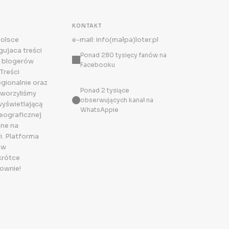
KONTAKT
Polsce
e-mail: info(małpa)loter.pl
ujaca treści
Ponad 280 tysięcy fanów na
 blogerów
Facebooku
Treści
egionalnie oraz
Ponad 2 tysiące
tworzyliśmy
obserwujących kanał na
wyświetlającą
WhatsAppie
eograficznej
ne na
i. Platforma
 w
krótce
ownie!