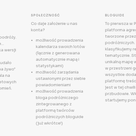
SPOŁECZNOŚĆ
BLOGUIDE
Co daje założenie u nas
To pierwsza w 
konta?
platforma agreg
tworzone przez
 podróży.
możliwość prowadzenia
podróżniczych. 
..
kalendarza swoich lotów
klasyfikujemy r
a wersji
(łącznie z generowana
tematycznie. S
automatycznie mapą i
unikalną mapę 
 udało
statystykami)
w przestrzeni g
na żywo"
możliwość zarządania
wszystkie doda
la na
ustawionymi przez siebie
platformę treśc
letowych
powiadomieniami
jest w tej chwili
omień.
możliwość prowadzenia
przbudowie. W
bloga podróżniczego
startujemy pon
zintegrowanego z
platformą twórców
podróżniczych bloguide
(już wkrótce!)