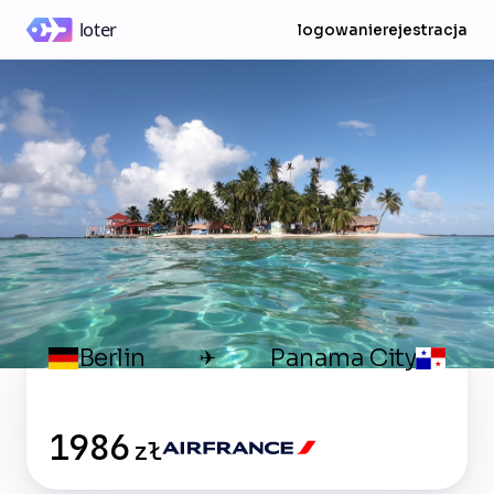
logowanie
rejestracja
Berlin
Panama City
✈
1986
zł