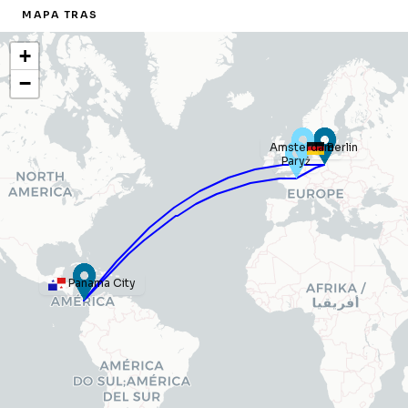
MAPA TRAS
+
−
Amsterdam
Berlin
Paryż
Panama City