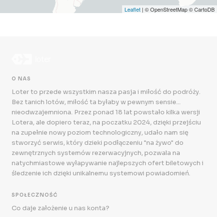
Leaflet
| © OpenStreetMap © CartoDB
O NAS
Loter to przede wszystkim nasza pasja i miłość do podróży.
Bez tanich lotów, miłość ta byłaby w pewnym sensie...
nieodwzajemniona. Przez ponad 18 lat powstało kilka wersji
Lotera, ale dopiero teraz, na poczatku 2024, dzięki przejściu
na zupełnie nowy poziom technologiczny, udało nam się
stworzyć serwis, który dzieki podłączeniu "na żywo" do
zewnętrznych systemów rezerwacyjnych, pozwala na
natychmiastowe wyłapywanie najlepszych ofert biletowych i
śledzenie ich dzięki unikalnemu systemowi powiadomień.
SPOŁECZNOŚĆ
Co daje założenie u nas konta?