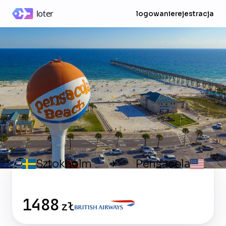
logowanie
rejestracja
Sztokholm
Pensacola
✈
1488
zł