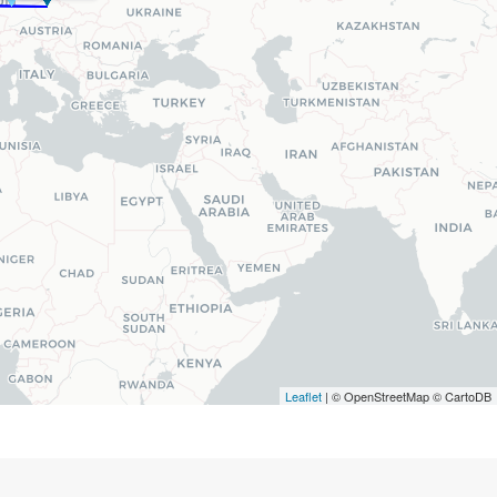
Leaflet
| © OpenStreetMap © CartoDB