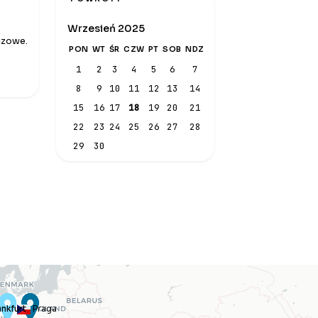
Wrzesień 2025
czowe.
PON
WT
ŚR
CZW
PT
SOB
NDZ
1
2
3
4
5
6
7
8
9
10
11
12
13
14
15
16
17
18
19
20
21
22
23
24
25
26
27
28
29
30
ankfurt
ankfurt
Praga