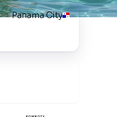
Panama City
POWROTY