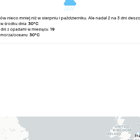
w nieco mniej niż w sierpniu i październiku. Ale nadal 2 na 3 dni desz
w środku dnia:
30°C
 dni z opadami w miesiącu:
19
 morza/oceanu:
30°C
Fr
Fr