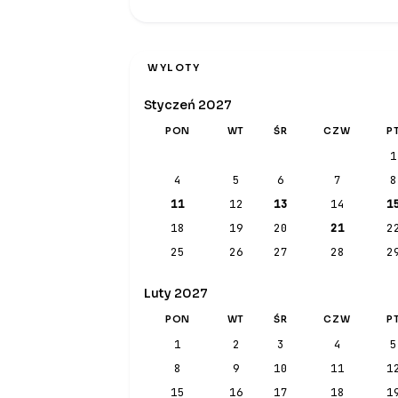
WYLOTY
Styczeń 2027
PON
WT
ŚR
CZW
P
1
4
5
6
7
8
11
12
13
14
1
18
19
20
21
2
25
26
27
28
2
Luty 2027
PON
WT
ŚR
CZW
P
1
2
3
4
5
8
9
10
11
1
15
16
17
18
1