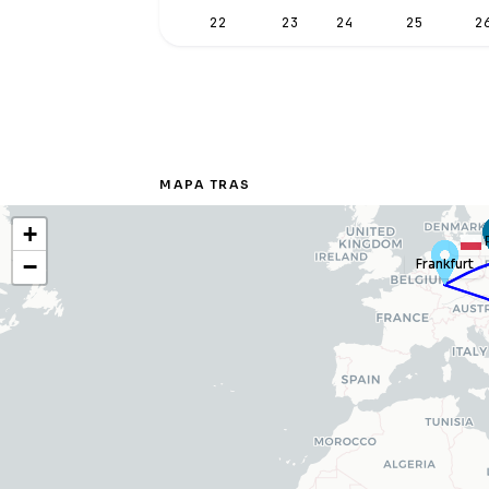
22
23
24
25
2
MAPA TRAS
+
−
Frankfurt
Frankfurt