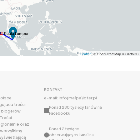
Kuala Lumpur
Leaflet
| © OpenStreetMap © CartoDB
KONTAKT
Polsce
e-mail: info(małpa)loter.pl
ujaca treści
Ponad 280 tysięcy fanów na
 blogerów
Facebooku
Treści
egionalnie oraz
Ponad 2 tysiące
tworzyliśmy
obserwujących kanał na
wyświetlającą