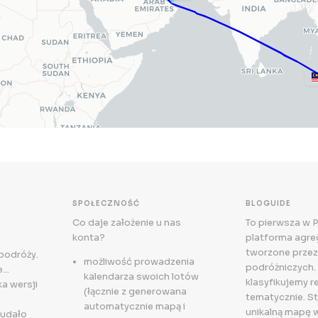
SPOŁECZNOŚĆ
BLOGUIDE
Co daje założenie u nas
To pierwsza w 
konta?
platforma agreg
tworzone przez
 podróży.
możliwość prowadzenia
podróżniczych. 
..
kalendarza swoich lotów
klasyfikujemy r
a wersji
(łącznie z generowana
tematycznie. S
automatycznie mapą i
unikalną mapę 
 udało