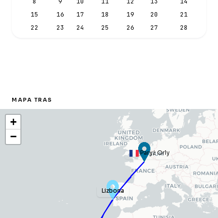
8
9
10
11
12
13
14
15
16
17
18
19
20
21
22
23
24
25
26
27
28
MAPA TRAS
+
−
Paryż Orly
Lizbona
Lizbona