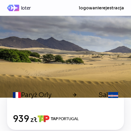
logowanie
rejestracja
Paryż Orly
Sal
✈
939
zł