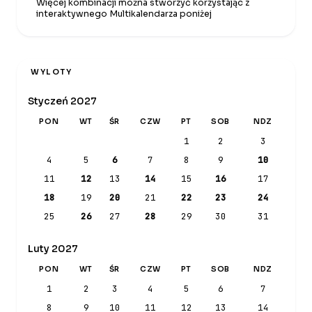
Więcej kombinacji można stworzyć korzystając z
interaktywnego Multikalendarza poniżej
WYLOTY
Styczeń 2027
PON
WT
ŚR
CZW
PT
SOB
NDZ
1
2
3
4
5
6
7
8
9
10
11
12
13
14
15
16
17
18
19
20
21
22
23
24
25
26
27
28
29
30
31
Luty 2027
PON
WT
ŚR
CZW
PT
SOB
NDZ
1
2
3
4
5
6
7
8
9
10
11
12
13
14