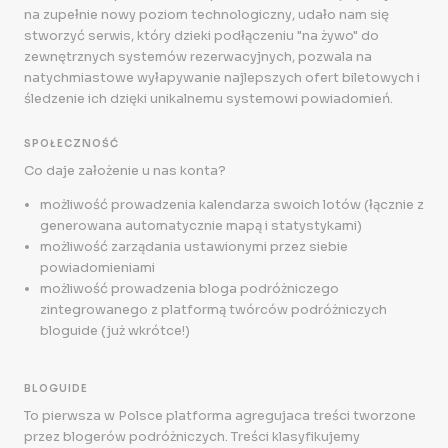
na zupełnie nowy poziom technologiczny, udało nam się
stworzyć serwis, który dzieki podłączeniu "na żywo" do
zewnętrznych systemów rezerwacyjnych, pozwala na
natychmiastowe wyłapywanie najlepszych ofert biletowych i
śledzenie ich dzięki unikalnemu systemowi powiadomień.
SPOŁECZNOŚĆ
Co daje założenie u nas konta?
możliwość prowadzenia kalendarza swoich lotów (łącznie z
generowana automatycznie mapą i statystykami)
możliwość zarządania ustawionymi przez siebie
powiadomieniami
możliwość prowadzenia bloga podróżniczego
zintegrowanego z platformą twórców podróżniczych
bloguide (już wkrótce!)
BLOGUIDE
To pierwsza w Polsce platforma agregujaca treści tworzone
przez blogerów podróżniczych. Treści klasyfikujemy