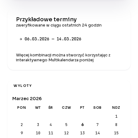
Przykładowe terminy
zweryfikowane w ciągu ostatnich 24 godzin
✈ 06.03.2026 — 14.03.2026
Więcej kombinacji można stworzyć korzystając z
interaktywnego Multikalendarza poniżej
WYLOTY
Marzec 2026
PON
WT
ŚR
CZW
PT
SOB
NDZ
1
2
3
4
5
6
7
8
9
10
11
12
13
14
15