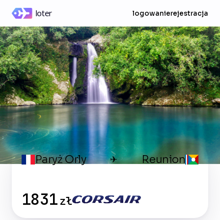
logowanie
rejestracja
Paryż Orly
Reunion
✈
1831
zł