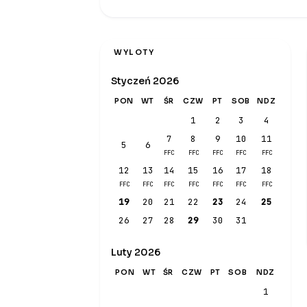
WYLOTY
Styczeń 2026
PON
WT
ŚR
CZW
PT
SOB
NDZ
1
2
3
4
7
8
9
10
11
5
6
FFC
FFC
FFC
FFC
FFC
12
13
14
15
16
17
18
FFC
FFC
FFC
FFC
FFC
FFC
FFC
19
20
21
22
23
24
25
26
27
28
29
30
31
Luty 2026
PON
WT
ŚR
CZW
PT
SOB
NDZ
1