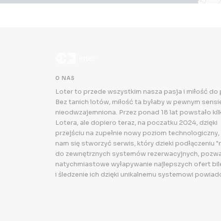
O NAS
Loter to przede wszystkim nasza pasja i miłość do
Bez tanich lotów, miłość ta byłaby w pewnym sensie.
nieodwzajemniona. Przez ponad 18 lat powstało kilk
Lotera, ale dopiero teraz, na poczatku 2024, dzięki
przejściu na zupełnie nowy poziom technologiczny,
nam się stworzyć serwis, który dzieki podłączeniu "
do zewnętrznych systemów rezerwacyjnych, pozwa
natychmiastowe wyłapywanie najlepszych ofert bi
i śledzenie ich dzięki unikalnemu systemowi powiad