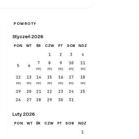
POWROTY
Styczeń 2026
PON
WT
ŚR
CZW
PT
SOB
NDZ
1
2
3
4
7
8
9
10
11
5
6
FFC
FFC
FFC
FFC
FFC
12
13
14
15
16
17
18
FFC
FFC
FFC
FFC
FFC
FFC
FFC
19
20
21
22
23
24
25
26
27
28
29
30
31
Luty 2026
PON
WT
ŚR
CZW
PT
SOB
NDZ
1