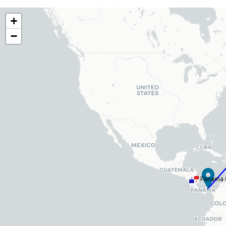
+
−
Panama 