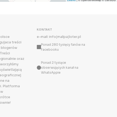
KONTAKT
Polsce
e-mail: info(małpa)loter.pl
ujaca treści
Ponad 280 tysięcy fanów na
 blogerów
Facebooku
Treści
egionalnie oraz
Ponad 2 tysiące
tworzyliśmy
obserwujących kanał na
wyświetlającą
WhatsAppie
eograficznej
ne na
i. Platforma
 w
krótce
ownie!