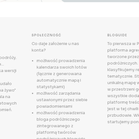
SPOŁECZNOŚĆ
BLOGUIDE
Co daje założenie u nas
To pierwsza w 
konta?
platforma agreg
tworzone przez
 podróży.
możliwość prowadzenia
podróżniczych. 
..
kalendarza swoich lotów
klasyfikujemy r
a wersji
(łącznie z generowana
tematycznie. S
automatycznie mapą i
unikalną mapę 
 udało
statystykami)
w przestrzeni g
na żywo"
możliwość zarządania
wszystkie doda
la na
ustawionymi przez siebie
platformę treśc
letowych
powiadomieniami
jest w tej chwili
omień.
możliwość prowadzenia
przbudowie. W
bloga podróżniczego
startujemy pon
zintegrowanego z
platformą twórców
podróżniczych bloguide