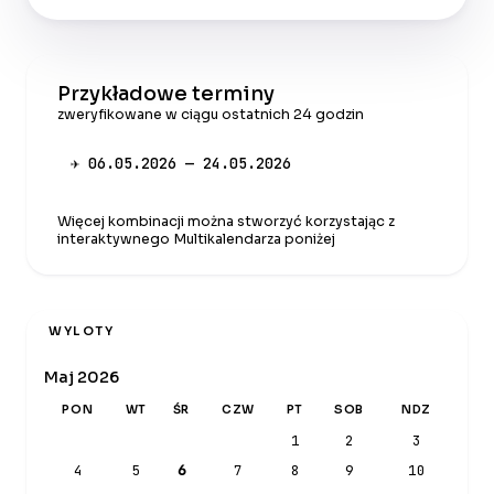
Przykładowe terminy
zweryfikowane w ciągu ostatnich 24 godzin
✈ 06.05.2026 — 24.05.2026
Więcej kombinacji można stworzyć korzystając z
interaktywnego Multikalendarza poniżej
WYLOTY
Maj 2026
PON
WT
ŚR
CZW
PT
SOB
NDZ
1
2
3
4
5
6
7
8
9
10