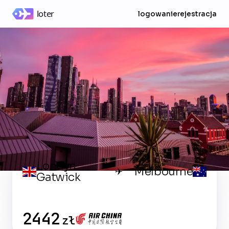
logowanie
rejestracja
Londyn
Melbourne
✈
Gatwick
2442
zł