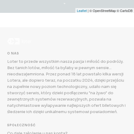
Leaflet
| © OpenStreetMap © CartoDB
O NAS
Loter to przede wszystkim nasza pasja i miłość do podróży.
Bez tanich lotów, miłość ta byłaby w pewnym sensie...
nieodwzajemniona. Przez ponad 18 lat powstało kilka wersji
Lotera, ale dopiero teraz, na poczatku 2024, dzięki przejściu
na zupełnie nowy poziom technologiczny, udało nam się
stworzyć serwis, który dzieki podłączeniu "na żywo" do
zewnętrznych systemów rezerwacyjnych, pozwala na
natychmiastowe wyłapywanie najlepszych ofert biletowych i
śledzenie ich dzięki unikalnemu systemowi powiadomień.
SPOŁECZNOŚĆ
Co daje założenie u nas konta?