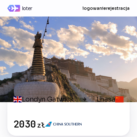
logowanie
rejestracja
Londyn Gatwick
Lhasa
✈
2030
zł