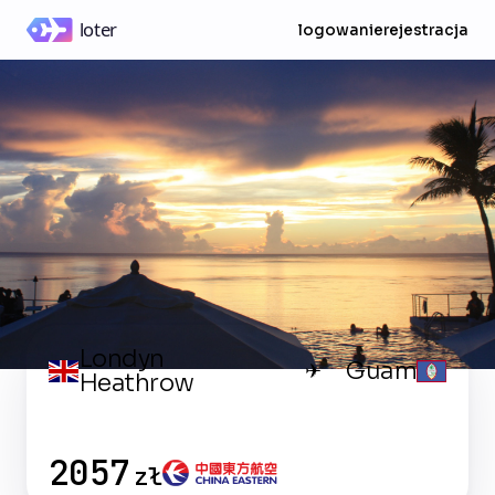
logowanie
rejestracja
Londyn
Guam
✈
Heathrow
2057
zł