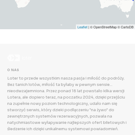
Leaflet
| © OpenStreetMap © CartoDB
O NAS
Loter to przede wszystkim nasza pasja i miłość do podróży.
Bez tanich lotów, miłość ta byłaby w pewnym sensie...
nieodwzajemniona. Przez ponad 18 lat powstało kilka wersji
Lotera, ale dopiero teraz, na poczatku 2024, dzięki przejściu
na zupełnie nowy poziom technologiczny, udało nam się
stworzyć serwis, który dzieki podłączeniu "na żywo" do
zewnętrznych systemów rezerwacyjnych, pozwala na
natychmiastowe wyłapywanie najlepszych ofert biletowych i
śledzenie ich dzięki unikalnemu systemowi powiadomień.