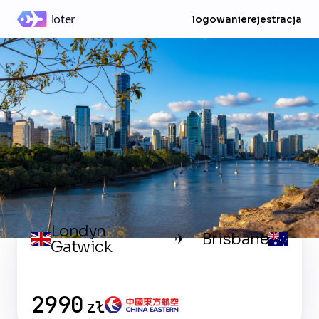
logowanie
rejestracja
Londyn
Brisbane
✈
Gatwick
2990
zł