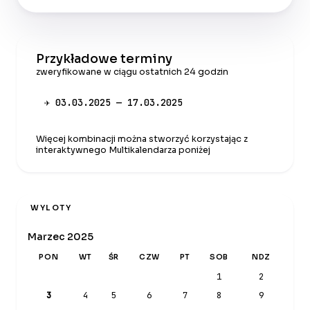
Przykładowe terminy
zweryfikowane w ciągu ostatnich 24 godzin
✈ 03.03.2025 — 17.03.2025
Więcej kombinacji można stworzyć korzystając z
interaktywnego Multikalendarza poniżej
WYLOTY
Marzec 2025
PON
WT
ŚR
CZW
PT
SOB
NDZ
1
2
3
4
5
6
7
8
9