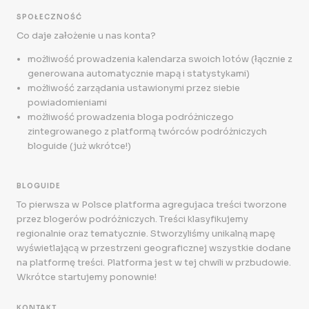
SPOŁECZNOŚĆ
Co daje założenie u nas konta?
możliwość prowadzenia kalendarza swoich lotów (łącznie z
generowana automatycznie mapą i statystykami)
możliwość zarządania ustawionymi przez siebie
powiadomieniami
możliwość prowadzenia bloga podróżniczego
zintegrowanego z platformą twórców podróżniczych
bloguide (już wkrótce!)
BLOGUIDE
To pierwsza w Polsce platforma agregujaca treści tworzone
przez blogerów podróżniczych. Treści klasyfikujemy
regionalnie oraz tematycznie. Stworzyliśmy unikalną mapę
wyświetlającą w przestrzeni geograficznej wszystkie dodane
na platformę treści. Platforma jest w tej chwili w przbudowie.
Wkrótce startujemy ponownie!
KONTAKT