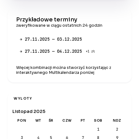
Przykładowe terminy
zweryfikowane w ciągu ostatnich 24 godzin
✈ 27.11.2025 — 03.12.2025
✈ 27.11.2025 — 04.12.2025
+1 zł
Więcej kombinacji można stworzyć korzystając z
interaktywnego Multikalendarza poniżej
WYLOTY
Listopad 2025
PON
WT
ŚR
CZW
PT
SOB
NDZ
1
2
3
4
5
6
7
8
9