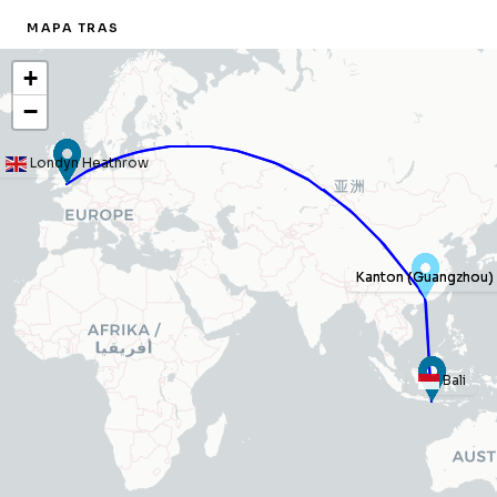
MAPA TRAS
+
−
Londyn Heathrow
Kanton (Guangzhou)
Kanton (Guangzhou)
Bali