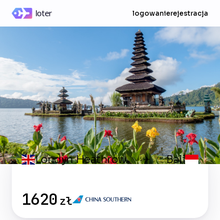
logowanie
rejestracja
Londyn Heathrow
Bali
✈
1620
zł