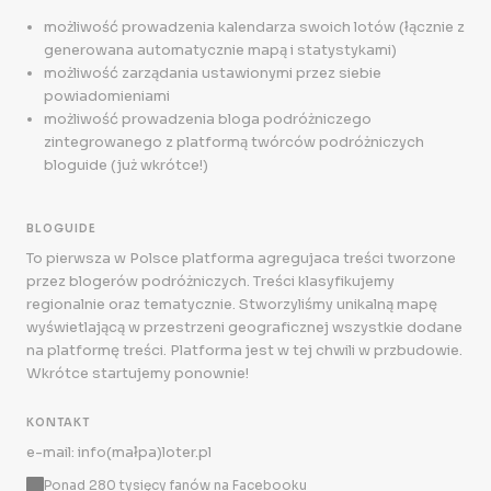
możliwość prowadzenia kalendarza swoich lotów (łącznie z
generowana automatycznie mapą i statystykami)
możliwość zarządania ustawionymi przez siebie
powiadomieniami
możliwość prowadzenia bloga podróżniczego
zintegrowanego z platformą twórców podróżniczych
bloguide (już wkrótce!)
BLOGUIDE
To pierwsza w Polsce platforma agregujaca treści tworzone
przez blogerów podróżniczych. Treści klasyfikujemy
regionalnie oraz tematycznie. Stworzyliśmy unikalną mapę
wyświetlającą w przestrzeni geograficznej wszystkie dodane
na platformę treści. Platforma jest w tej chwili w przbudowie.
Wkrótce startujemy ponownie!
KONTAKT
e-mail: info(małpa)loter.pl
Ponad 280 tysięcy fanów na Facebooku