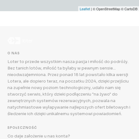
Leaflet
| © OpenStreetMap © CartoDB
O NAS
Loter to przede wszystkim nasza pasja i miłość do podróży.
Bez tanich lotów, miłość ta byłaby w pewnym sensie...
nieodwzajemniona. Przez ponad 18 lat powstało kilka wersji
Lotera, ale dopiero teraz, na poczatku 2024, dzięki przejściu
na zupełnie nowy poziom technologiczny, udało nam się
stworzyć serwis, który dzieki podłączeniu "na żywo" do
zewnętrznych systemów rezerwacyjnych, pozwala na
natychmiastowe wyłapywanie najlepszych ofert biletowych i
śledzenie ich dzięki unikalnemu systemowi powiadomień.
SPOŁECZNOŚĆ
Co daje założenie u nas konta?