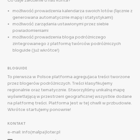
Co daje założenie u nas konta?
możliwość prowadzenia kalendarza swoich lotów (łącznie z
generowana automatycznie mapą i statystykami)
możliwość zarządania ustawionymi przez siebie
powiadomieniami
możliwość prowadzenia bloga podróżniczego
zintegrowanego z platformą twórców podróżniczych
bloguide (już wkrótce!)
BLOGUIDE
To pierwsza w Polsce platforma agregujaca treści tworzone
przez blogerów podróżniczych. Treści klasyfikujemy
regionalnie oraz tematycznie. Stworzyliśmy unikalną mapę
wyświetlającą w przestrzeni geograficznej wszystkie dodane
na platformę treści. Platforma jest w tej chwili w przbudowie.
Wkrótce startujemy ponownie!
KONTAKT
e-mail: info(małpa)loter.pl