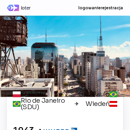
logowanie
rejestracja
Kraków
Sao Paulo
✈
Rio de Janeiro
Wiedeń
✈
(SDU)