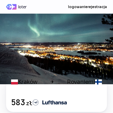
logowanie
rejestracja
Kraków
Rovaniemi
✈
583
zł