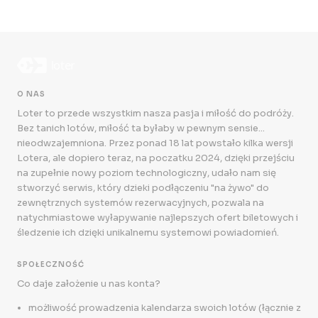
O NAS
Loter to przede wszystkim nasza pasja i miłość do podróży.
Bez tanich lotów, miłość ta byłaby w pewnym sensie...
nieodwzajemniona. Przez ponad 18 lat powstało kilka wersji
Lotera, ale dopiero teraz, na poczatku 2024, dzięki przejściu
na zupełnie nowy poziom technologiczny, udało nam się
stworzyć serwis, który dzieki podłączeniu "na żywo" do
zewnętrznych systemów rezerwacyjnych, pozwala na
natychmiastowe wyłapywanie najlepszych ofert biletowych i
śledzenie ich dzięki unikalnemu systemowi powiadomień.
SPOŁECZNOŚĆ
Co daje założenie u nas konta?
możliwość prowadzenia kalendarza swoich lotów (łącznie z