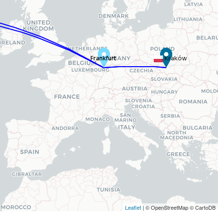
Frankfurt
Frankfurt
Kraków
Leaflet
| © OpenStreetMap © CartoDB