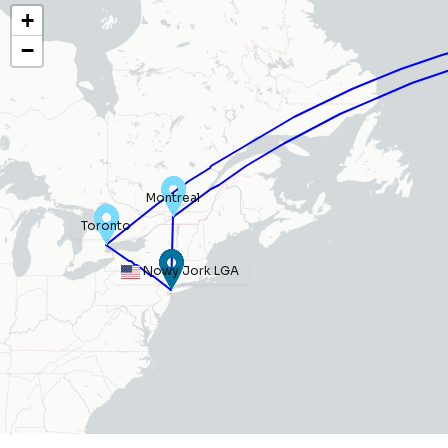
+
−
Montreal
Toronto
Nowy Jork LGA