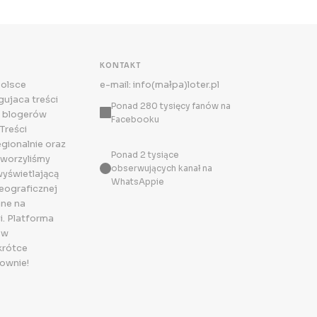
KONTAKT
Polsce
e-mail: info(małpa)loter.pl
ujaca treści
Ponad 280 tysięcy fanów na
 blogerów
Facebooku
Treści
egionalnie oraz
Ponad 2 tysiące
tworzyliśmy
obserwujących kanał na
wyświetlającą
WhatsAppie
eograficznej
ne na
i. Platforma
 w
krótce
ownie!