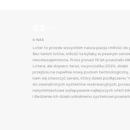
O NAS
Loter to przede wszystkim nasza pasja i miłość do
Bez tanich lotów, miłość ta byłaby w pewnym sensie.
nieodwzajemniona. Przez ponad 18 lat powstało kilk
Lotera, ale dopiero teraz, na poczatku 2024, dzięki
przejściu na zupełnie nowy poziom technologiczny,
nam się stworzyć serwis, który dzieki podłączeniu "
do zewnętrznych systemów rezerwacyjnych, pozwa
natychmiastowe wyłapywanie najlepszych ofert bi
i śledzenie ich dzięki unikalnemu systemowi powiad