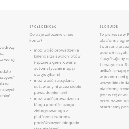
SPOŁECZNOŚĆ
BLOGUIDE
Co daje założenie u nas
To pierwsza w 
konta?
platforma agreg
tworzone przez
 podróży.
możliwość prowadzenia
podróżniczych. 
..
kalendarza swoich lotów
klasyfikujemy r
a wersji
(łącznie z generowana
tematycznie. S
automatycznie mapą i
unikalną mapę 
 udało
statystykami)
w przestrzeni g
na żywo"
możliwość zarządania
wszystkie doda
la na
ustawionymi przez siebie
platformę treśc
letowych
powiadomieniami
jest w tej chwili
omień.
możliwość prowadzenia
przbudowie. W
bloga podróżniczego
startujemy pon
zintegrowanego z
platformą twórców
podróżniczych bloguide
(już wkrótce!)