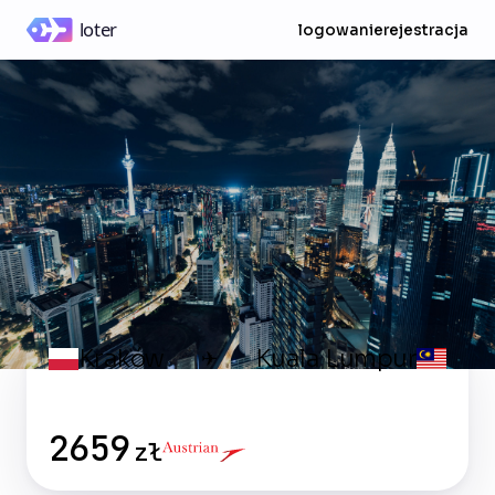
logowanie
rejestracja
Kraków
Kuala Lumpur
✈
2659
zł