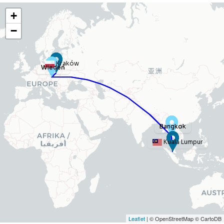
+
−
Kraków
Wiedeń
Wiedeń
Bangkok
Bangkok
Kuala Lumpur
Leaflet
| © OpenStreetMap © CartoDB