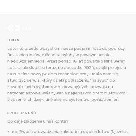
O NAS
Loter to przede wszystkim nasza pasja i miłość do podróży.
Bez tanich lotów, miłość ta byłaby w pewnym sensie...
nieodwzajemniona. Przez ponad 18 lat powstało kilka wersji
Lotera, ale dopiero teraz, na poczatku 2024, dzięki przejściu
na zupełnie nowy poziom technologiczny, udało nam się
stworzyć serwis, który dzieki podłączeniu "na żywo" do
zewnętrznych systemów rezerwacyjnych, pozwala na
natychmiastowe wyłapywanie najlepszych ofert biletowych i
śledzenie ich dzięki unikalnemu systemowi powiadomień.
SPOŁECZNOŚĆ
Co daje założenie u nas konta?
możliwość prowadzenia kalendarza swoich lotów (łącznie z