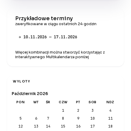
Przykładowe terminy
zweryfikowane w ciągu ostatnich 24 godzin
✈ 10.11.2026 — 17.11.2026
Więcej kombinacji można stworzyć korzystając z
interaktywnego Multikalendarza poniżej
WYLOTY
Październik 2026
PON
WT
ŚR
CZW
PT
SOB
NDZ
1
2
3
4
5
6
7
8
9
10
11
12
13
14
15
16
17
18