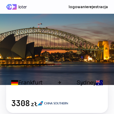
logowanie
rejestracja
Frankfurt
Sydney
✈
3308
zł