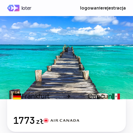
logowanie
rejestracja
Frankfurt
Cancun
✈
1773
zł