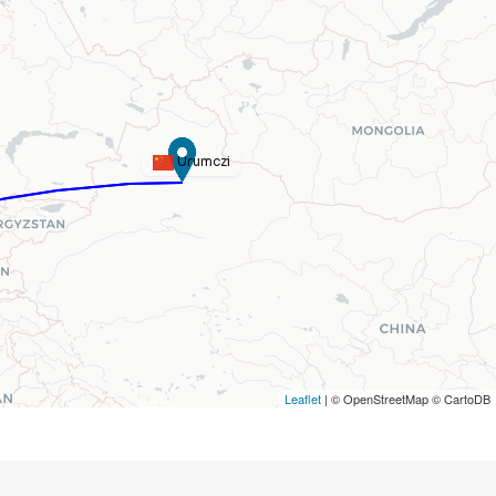
Urumczi
Leaflet
| © OpenStreetMap © CartoDB