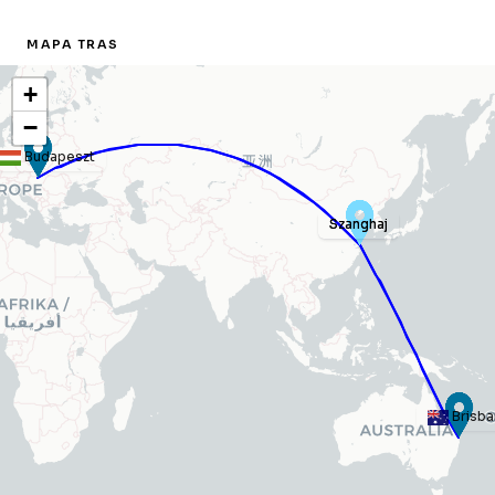
MAPA TRAS
+
−
Budapeszt
Szanghaj
Szanghaj
Brisba