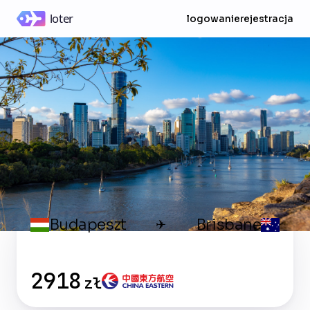
logowanie
rejestracja
Budapeszt
Brisbane
✈
2918
zł