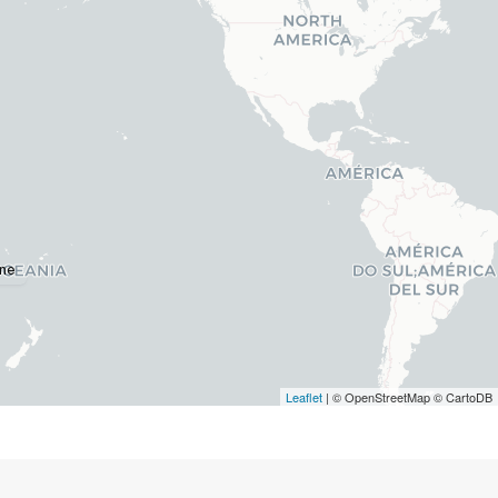
ne
Leaflet
| © OpenStreetMap © CartoDB