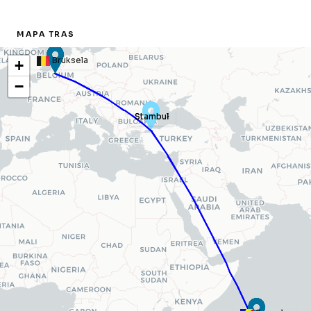
MAPA TRAS
Bruksela
+
−
Stambuł
Stambuł