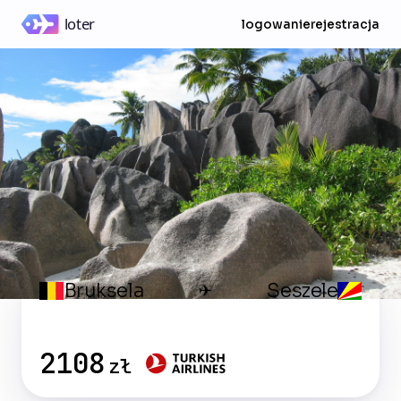
logowanie
rejestracja
Bruksela
Seszele
✈
2108
zł