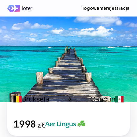
logowanie
rejestracja
Bruksela
Cancun
✈
1998
zł