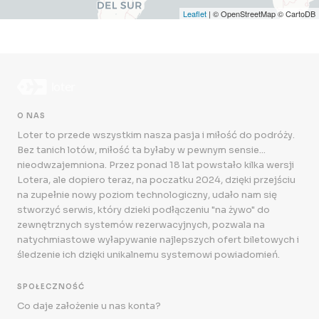
Leaflet
| © OpenStreetMap © CartoDB
O NAS
Loter to przede wszystkim nasza pasja i miłość do podróży.
Bez tanich lotów, miłość ta byłaby w pewnym sensie...
nieodwzajemniona. Przez ponad 18 lat powstało kilka wersji
Lotera, ale dopiero teraz, na poczatku 2024, dzięki przejściu
na zupełnie nowy poziom technologiczny, udało nam się
stworzyć serwis, który dzieki podłączeniu "na żywo" do
zewnętrznych systemów rezerwacyjnych, pozwala na
natychmiastowe wyłapywanie najlepszych ofert biletowych i
śledzenie ich dzięki unikalnemu systemowi powiadomień.
SPOŁECZNOŚĆ
Co daje założenie u nas konta?