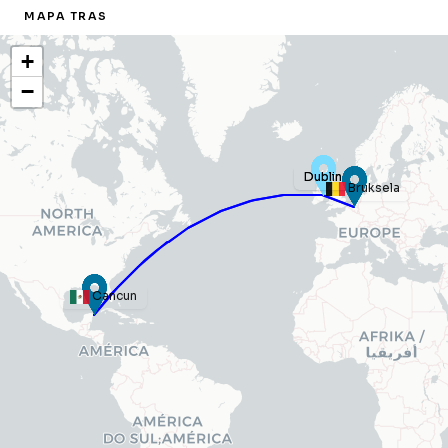
MAPA TRAS
+
−
Dublin
Dublin
Bruksela
Cancun