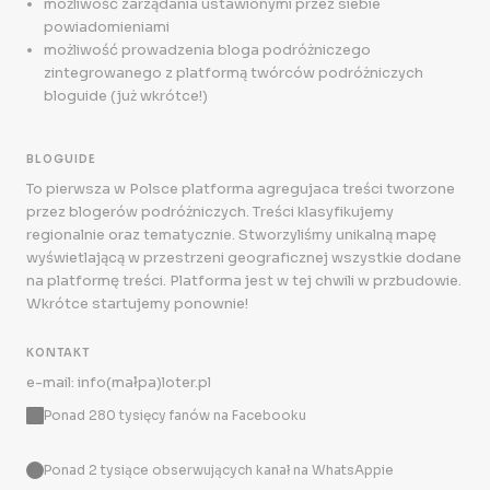
możliwość zarządania ustawionymi przez siebie
powiadomieniami
możliwość prowadzenia bloga podróżniczego
zintegrowanego z platformą twórców podróżniczych
bloguide (już wkrótce!)
BLOGUIDE
To pierwsza w Polsce platforma agregujaca treści tworzone
przez blogerów podróżniczych. Treści klasyfikujemy
regionalnie oraz tematycznie. Stworzyliśmy unikalną mapę
wyświetlającą w przestrzeni geograficznej wszystkie dodane
na platformę treści. Platforma jest w tej chwili w przbudowie.
Wkrótce startujemy ponownie!
KONTAKT
e-mail: info(małpa)loter.pl
Ponad 280 tysięcy fanów na Facebooku
Ponad 2 tysiące obserwujących kanał na WhatsAppie