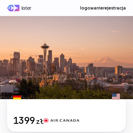
logowanie
rejestracja
Berlin
Seattle
✈
1399
zł