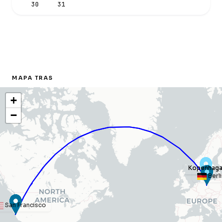
30
31
MAPA TRAS
+
−
Kopenhag
Kopenhag
Berli
San Francisco