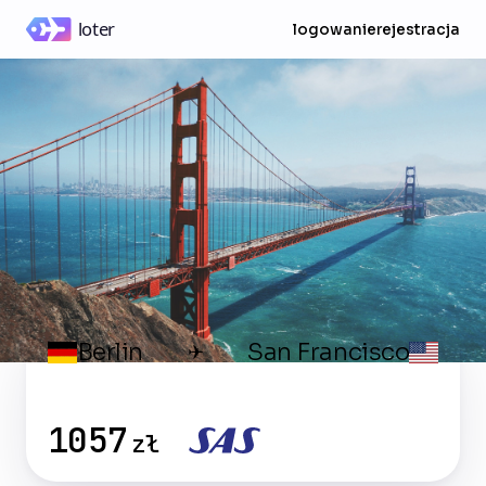
logowanie
rejestracja
Berlin
San Francisco
✈
1057
zł