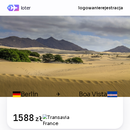
logowanie
rejestracja
Berlin
Boa Vista
✈
1588
zł