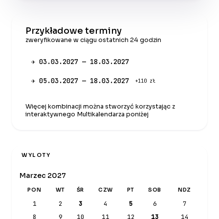
Przykładowe terminy
zweryfikowane w ciągu ostatnich 24 godzin
✈ 03.03.2027 — 18.03.2027
✈ 05.03.2027 — 18.03.2027
+110 zł
Więcej kombinacji można stworzyć korzystając z
interaktywnego Multikalendarza poniżej
WYLOTY
Marzec 2027
PON
WT
ŚR
CZW
PT
SOB
NDZ
1
2
3
4
5
6
7
8
9
10
11
12
13
14